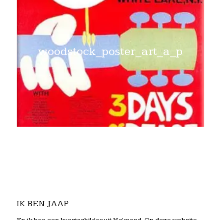
woodstock_poster_art_a_p
IK BEN JAAP