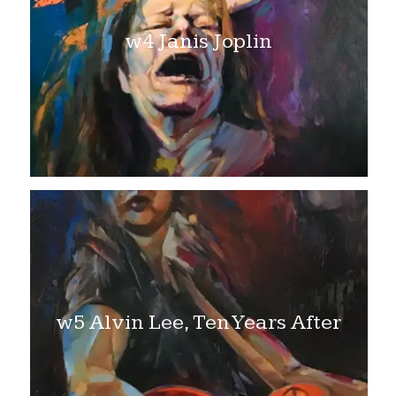
w4 Janis Joplin
w5 Alvin Lee, Ten Years After