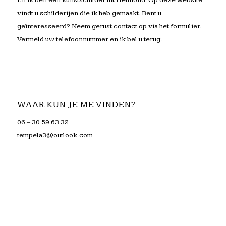
En ik ben een kunstschilder uit Helmond. Op deze website
vindt u schilderijen die ik heb gemaakt. Bent u
geïnteresseerd? Neem gerust contact op via het formulier.
Vermeld uw telefoonnummer en ik bel u terug.
WAAR KUN JE ME VINDEN?
06 – 30 59 63 32
tempela3@outlook.com